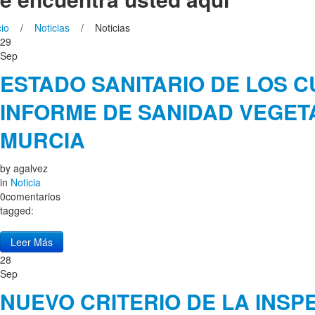
cio
/
Noticias
/ Noticias
29
Sep
ESTADO SANITARIO DE LOS C
INFORME DE SANIDAD VEGET
MURCIA
by
agalvez
in
Noticia
0comentarios
tagged:
Leer Más
28
Sep
NUEVO CRITERIO DE LA INSP