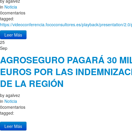
by
agalvez
in
Noticia
0comentarios
tagged:
https://videoconferencia.fococonsultores.es/playback/presentation/2.0/p
Leer Más
25
Sep
AGROSEGURO PAGARÁ 30 MI
EUROS POR LAS INDEMNIZAC
DE LA REGIÓN
by
agalvez
in
Noticia
0comentarios
tagged:
Leer Más