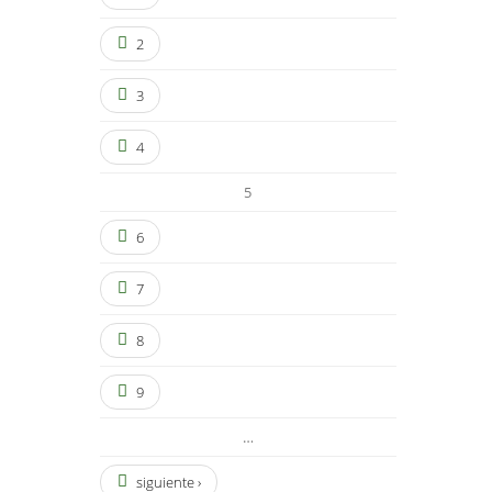
2
3
4
5
6
7
8
9
…
siguiente ›