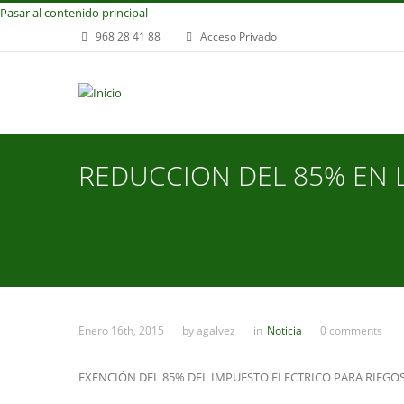
Pasar al contenido principal
968 28 41 88
Acceso Privado
REDUCCION DEL 85% EN L
Enero 16th, 2015
by
agalvez
in
Noticia
0 comments
EXENCIÓN DEL 85% DEL IMPUESTO ELECTRICO PARA RIEGO