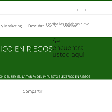
Escriba las palabras clave.
 y Marketing
Descubre ASAJA
Asóciate
Se
encuentra
ICO EN RIEGOS
usted aquí
DEL 85% EN LA TARIFA DEL IMPUESTO ELECTRICO EN RIEGOS
Compartir