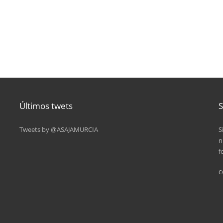
Últimos twets
S
Tweets by @ASAJAMURCIA
S
n
f
c