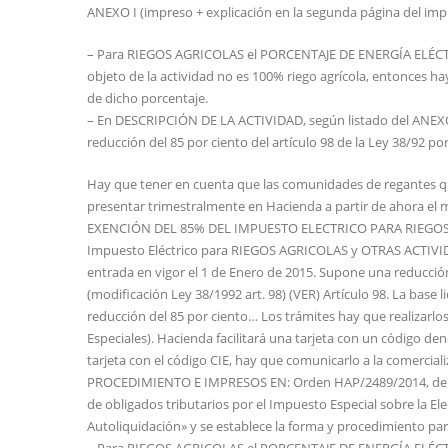
ANEXO I (impreso + explicación en la segunda página del imp
– Para RIEGOS AGRICOLAS el PORCENTAJE DE ENERGÍA ELÉCTR
objeto de la actividad no es 100% riego agrícola, entonces ha
de dicho porcentaje.
– En DESCRIPCIÓN DE LA ACTIVIDAD, según listado del ANEXO II
reducción del 85 por ciento del artículo 98 de la Ley 38/92 por
Hay que tener en cuenta que las comunidades de regantes qu
presentar trimestralmente en Hacienda a partir de ahora el m
EXENCIÓN DEL 85% DEL IMPUESTO ELECTRICO PARA RIEGOS AG
Impuesto Eléctrico para RIEGOS AGRICOLAS y OTRAS ACTIVID
entrada en vigor el 1 de Enero de 2015. Supone una reducción 
(modificación Ley 38/1992 art. 98) (VER) Artículo 98. La base 
reducción del 85 por ciento… Los trámites hay que realizarl
Especiales). Hacienda facilitará una tarjeta con un código den
tarjeta con el código CIE, hay que comunicarlo a la comerciali
PROCEDIMIENTO E IMPRESOS EN: Orden HAP/2489/2014, de 29 d
de obligados tributarios por el Impuesto Especial sobre la El
Autoliquidación» y se establece la forma y procedimiento par
– Para RIEGOS AGRICOLAS el PORCENTAJE DE ENERGÍA ELÉCTR