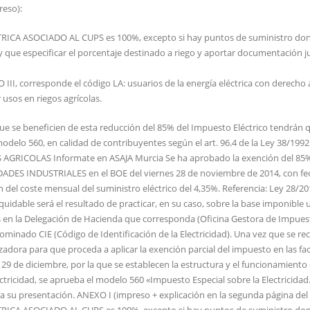
reso):
ICA ASOCIADO AL CUPS es 100%, excepto si hay puntos de suministro don
y que especificar el porcentaje destinado a riego y aportar documentación ju
I, corresponde el código LA: usuarios de la energía eléctrica con derecho a
 usos en riegos agrícolas.
e se beneficien de esta reducción del 85% del Impuesto Eléctrico tendrán 
odelo 560, en calidad de contribuyentes según el art. 96.4 de la Ley 38/1992
RICOLAS Informate en ASAJA Murcia Se ha aprobado la exención del 85%
ADES INDUSTRIALES en el BOE del viernes 28 de noviembre de 2014, con fe
del coste mensual del suministro eléctrico del 4,35%. Referencia: Ley 28/201
liquidable será el resultado de practicar, en su caso, sobre la base imponible 
os en la Delegación de Hacienda que corresponda (Oficina Gestora de Impues
ominado CIE (Código de Identificación de la Electricidad). Una vez que se rec
zadora para que proceda a aplicar la exención parcial del impuesto en las fa
e diciembre, por la que se establecen la estructura y el funcionamiento 
ectricidad, se aprueba el modelo 560 «Impuesto Especial sobre la Electricidad
a su presentación. ANEXO I (impreso + explicación en la segunda página del
ICA ASOCIADO AL CUPS es 100%, excepto si hay puntos de suministro don