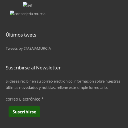
6
7
8
Últimos twets
9
Tweets by @ASAJAMURCIA
…
siguiente ›
Suscribirse al Newsletter
última »
Si desea recibir en su correo electrónico información sobre nuestras
últimas novedades y noticias, rellene este simple formulario.
correo Electrónico
*