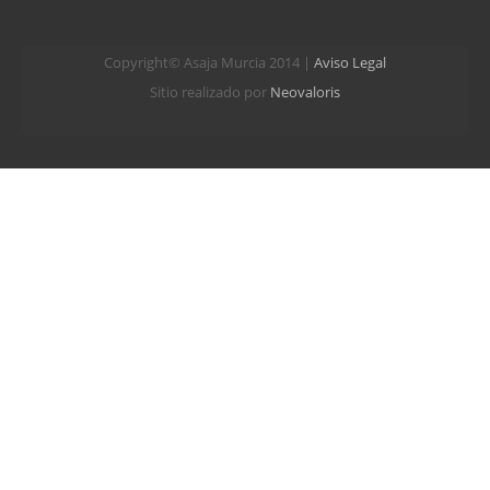
Copyright© Asaja Murcia 2014 |
Aviso Legal
Sitio realizado por
Neovaloris