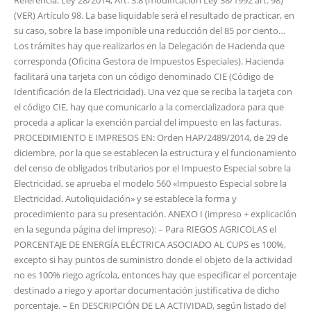
Referencia: Ley 28/2014, Art. 3.8 (modificación Ley 38/1992 art. 98)
(VER) Artículo 98. La base liquidable será el resultado de practicar, en
su caso, sobre la base imponible una reducción del 85 por ciento…
Los trámites hay que realizarlos en la Delegación de Hacienda que
corresponda (Oficina Gestora de Impuestos Especiales). Hacienda
facilitará una tarjeta con un código denominado CIE (Código de
Identificación de la Electricidad). Una vez que se reciba la tarjeta con
el código CIE, hay que comunicarlo a la comercializadora para que
proceda a aplicar la exención parcial del impuesto en las facturas.
PROCEDIMIENTO E IMPRESOS EN: Orden HAP/2489/2014, de 29 de
diciembre, por la que se establecen la estructura y el funcionamiento
del censo de obligados tributarios por el Impuesto Especial sobre la
Electricidad, se aprueba el modelo 560 «Impuesto Especial sobre la
Electricidad. Autoliquidación» y se establece la forma y
procedimiento para su presentación. ANEXO I (impreso + explicación
en la segunda página del impreso): – Para RIEGOS AGRICOLAS el
PORCENTAJE DE ENERGÍA ELÉCTRICA ASOCIADO AL CUPS es 100%,
excepto si hay puntos de suministro donde el objeto de la actividad
no es 100% riego agrícola, entonces hay que especificar el porcentaje
destinado a riego y aportar documentación justificativa de dicho
porcentaje. – En DESCRIPCIÓN DE LA ACTIVIDAD, según listado del