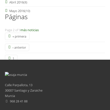
Abril 2016
(8)
Mayo 2016
(10)
Páginas
Page 2 of 9
más noticias
« primera
‹ anterior
1
2
3
Calle Parpallota, 13
30007 Santiago y Zaraiche
4
Murcia
968 28 41 88
5