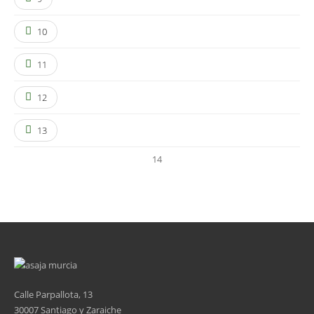
10
11
12
13
14
Calle Parpallota, 13
30007 Santiago y Zaraiche