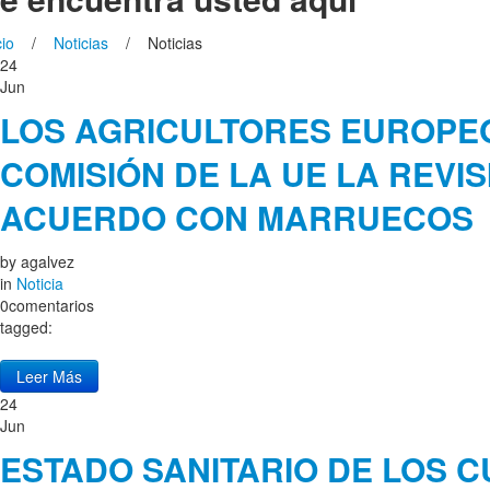
cio
/
Noticias
/ Noticias
24
Jun
LOS AGRICULTORES EUROPEO
COMISIÓN DE LA UE LA REVIS
ACUERDO CON MARRUECOS
by
agalvez
in
Noticia
0comentarios
tagged:
Leer Más
24
Jun
ESTADO SANITARIO DE LOS C