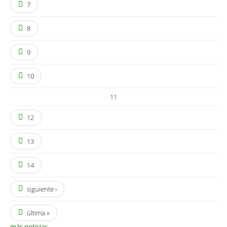
7
8
9
10
11
12
13
14
siguiente ›
última »
más noticias