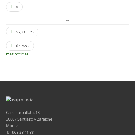
9
…
siguiente ›
última »
más noticias
Calle Parpallota, 13
30007 Santiago y Zaraiche
Murcia
968 28 41 88