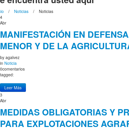
cio
/
Noticias
/ Noticias
4
Abr
MANIFESTACIÓN EN DEFENSA
MENOR Y DE LA AGRICULTUR
by
agalvez
in
Noticia
0comentarios
tagged:
Leer Más
3
Abr
MEDIDAS OBLIGATORIAS Y P
PARA EXPLOTACIONES AGRAR