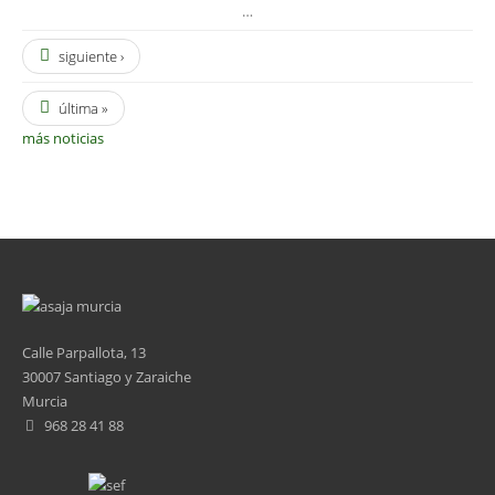
…
siguiente ›
última »
más noticias
Calle Parpallota, 13
30007 Santiago y Zaraiche
Murcia
968 28 41 88