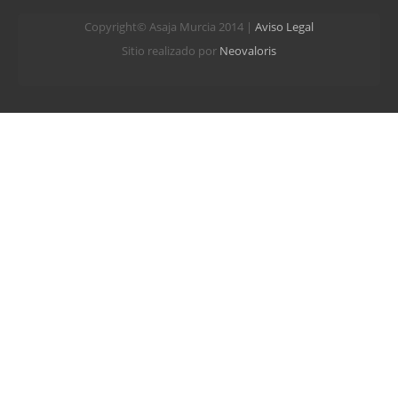
Copyright© Asaja Murcia 2014 |
Aviso Legal
Sitio realizado por
Neovaloris