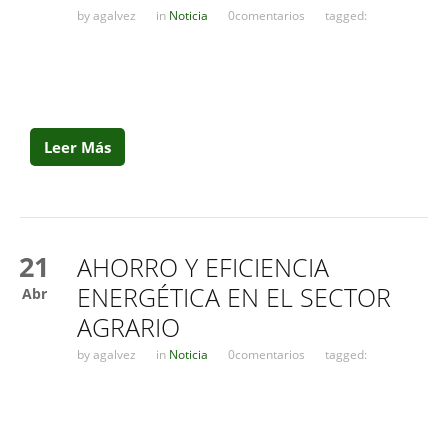
by
agalvez
in
Noticia
0comentarios
tagged:
Leer Más
21
AHORRO Y EFICIENCIA
ENERGÉTICA EN EL SECTOR
Abr
AGRARIO
by
agalvez
in
Noticia
0comentarios
tagged: