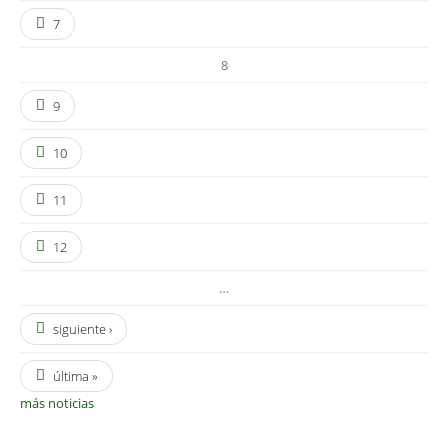
7
8
9
10
11
12
…
siguiente ›
última »
más noticias