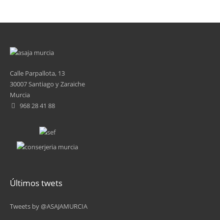
Calle Parpallota, 13
30007 Santiago y Zaraiche
Murcia
968 28 41 88
Últimos twets
Tweets by @ASAJAMURCIA