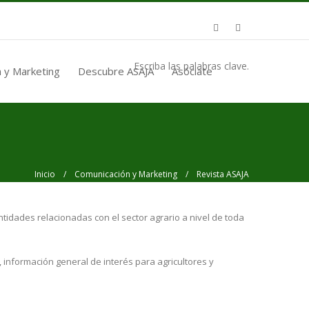
Escriba las palabras clave.
 y Marketing
Descubre ASAJA
Asóciate
Inicio
/
Comunicación y Marketing
/ Revista ASAJA
ntidades relacionadas con el sector agrario a nivel de toda
r, información general de interés para agricultores y