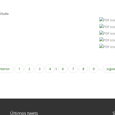
ítulo
nterior
1
2
3
4
5
6
7
8
9
…
sigui
Últimos twets
S