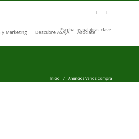
Escriba las palabras clave.
 y Marketing
Descubre ASAJA
Asóciate
Inicio
/ Anuncios Varios Compra