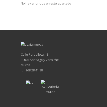
No hay anuncios en este apartado
Calle Parpallota, 13
30007 Santiago y Zaraiche
Murcia
968 28 41 88