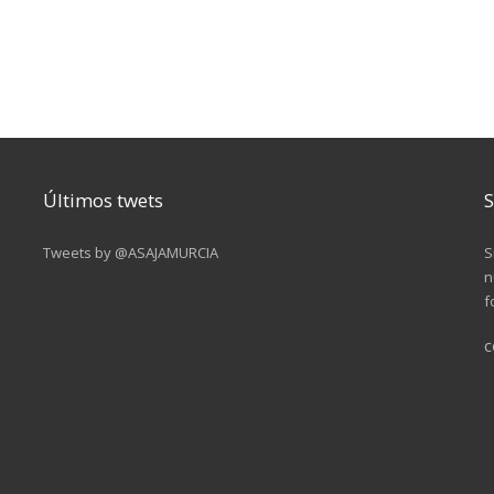
Últimos twets
S
Tweets by @ASAJAMURCIA
S
n
f
c