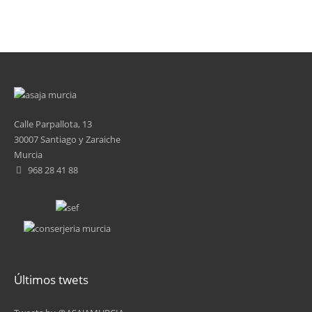
Calle Parpallota, 13
30007 Santiago y Zaraiche
Murcia
968 28 41 88
Últimos twets