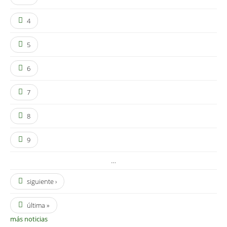
4
5
6
7
8
9
…
siguiente ›
última »
más noticias