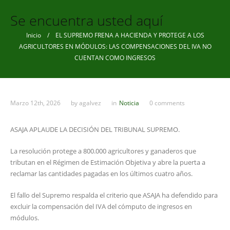
Se encuentra usted aquí
Inicio
/ EL SUPREMO FRENA A HACIENDA Y PROTEGE A LOS
AGRICULTORES EN MÓDULOS: LAS COMPENSACIONES DEL IVA NO
CUENTAN COMO INGRESOS
Marzo 12th, 2026
by
agalvez
in
Noticia
0 comments
ASAJA APLAUDE LA DECISIÓN DEL TRIBUNAL SUPREMO.
La resolución protege a 800.000 agricultores y ganaderos que
tributan en el Régimen de Estimación Objetiva y abre la puerta a
reclamar las cantidades pagadas en los últimos cuatro años.
El fallo del Supremo respalda el criterio que ASAJA ha defendido para
excluir la compensación del IVA del cómputo de ingresos en
módulos.