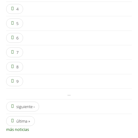
4
5
6
7
8
9
…
siguiente ›
última »
más noticias