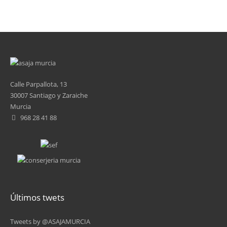
Calle Parpallota, 13
30007 Santiago y Zaraiche
Murcia
968 28 41 88
Últimos twets
Tweets by @ASAJAMURCIA