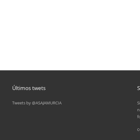
Últimos twets
S
Tweets by @ASAJAMURCIA
S
n
f
c