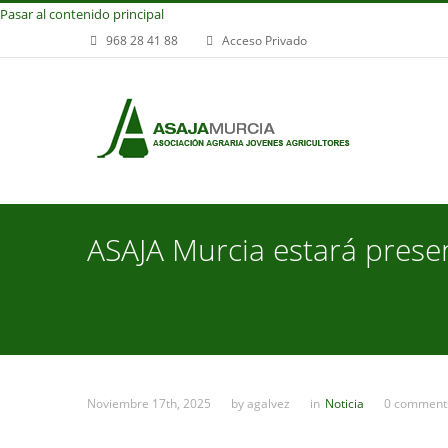
Pasar al contenido principal
968 28 41 88
Acceso Privado
ASAJA Murcia estará prese
Noviembre 17th, 2025
by
agalvez
in
Noticia
0 comment