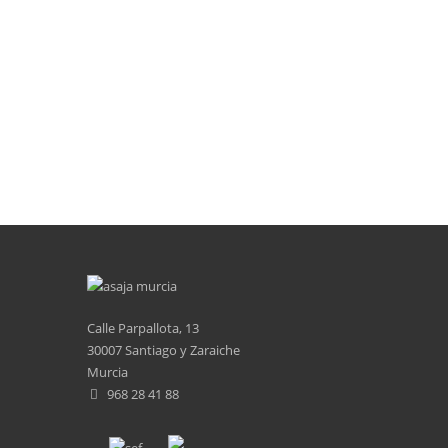
Calle Parpallota, 13
30007 Santiago y Zaraiche
Murcia
968 28 41 88