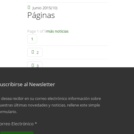
Junio 2015
(10)
Páginas
Page 1 of 9
más noticias
1
2
3
4
uscribirse al Newsletter
5
i desea recibir en su correo electrónico información sobre
uestras últimas novedades y noticias, rellene este simple
6
ormulario.
7
orreo Electrónico
*
8