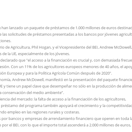
) han lanzado un paquete de préstamos de 1.000 millones de euros destina
de las solicitudes de préstamos presentadas a los bancos por jóvenes agricult
ciones.
io de Agricultura, Phil Hogan, y el Vicepresidente del BEI, Andrew McDowell,
s de la UE, especialmente de los jóvenes.
 declarado que "el acceso a la financiación es crucial y, con demasiada frecue
fesión. Con un 11% de los agricultores europeos menores de 40 años, el apoy
isión Europea y para la Política Agrícola Común después de 2020".
conomía, Andrew McDowell, manifestó en la presentación del paquete financie
 UE y tiene un papel clave que desempeñar no sólo en la producción de alim
 la conservación del medio ambiente”.
ncia del mercado: la falta de acceso a la financiación de los agricultores,
e préstamo del programa también apoyará el crecimiento y la competitividad
ndo empleo en las regiones rurales y costeras.
s por bancos y empresas de arrendamiento financiero que operen en toda la
or el BEI, con lo que el importe total ascenderá a 2.000 millones de euros,