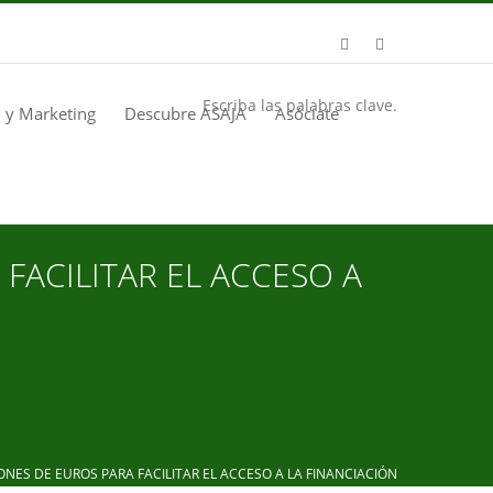
Escriba las palabras clave.
 y Marketing
Descubre ASAJA
Asóciate
FACILITAR EL ACCESO A
NES DE EUROS PARA FACILITAR EL ACCESO A LA FINANCIACIÓN