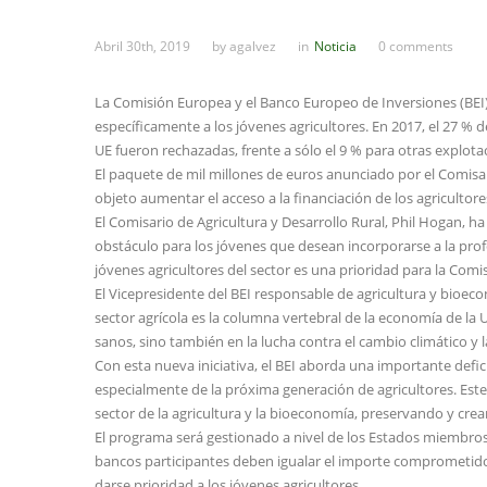
Abril 30th, 2019
by
agalvez
in
Noticia
0 comments
La Comisión Europea y el Banco Europeo de Inversiones (BEI
específicamente a los jóvenes agricultores. En 2017, el 27 % 
UE fueron rechazadas, frente a sólo el 9 % para otras explota
El paquete de mil millones de euros anunciado por el Comisar
objeto aumentar el acceso a la financiación de los agricultore
El Comisario de Agricultura y Desarrollo Rural, Phil Hogan, ha
obstáculo para los jóvenes que desean incorporarse a la pro
jóvenes agricultores del sector es una prioridad para la Com
El Vicepresidente del BEI responsable de agricultura y bioe
sector agrícola es la columna vertebral de la economía de la
sanos, sino también en la lucha contra el cambio climático y
Con esta nueva iniciativa, el BEI aborda una importante deficie
especialmente de la próxima generación de agricultores. Est
sector de la agricultura y la bioeconomía, preservando y crea
El programa será gestionado a nivel de los Estados miembro
bancos participantes deben igualar el importe comprometido p
darse prioridad a los jóvenes agricultores.