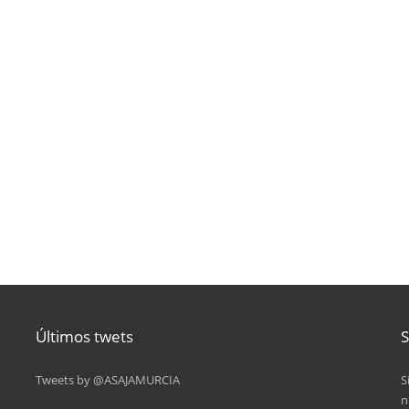
Últimos twets
S
Tweets by @ASAJAMURCIA
S
n