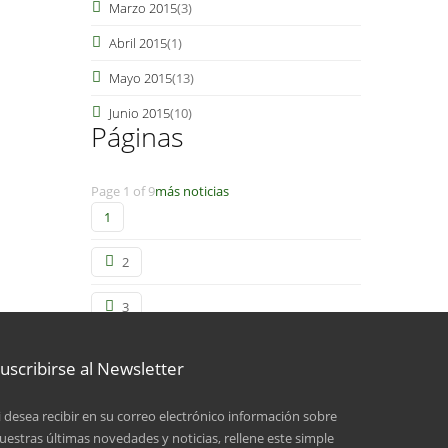
Marzo 2015
(3)
Abril 2015
(1)
Mayo 2015
(13)
Junio 2015
(10)
Páginas
Page 1 of 9
más noticias
1
2
3
4
uscribirse al Newsletter
5
i desea recibir en su correo electrónico información sobre
uestras últimas novedades y noticias, rellene este simple
6