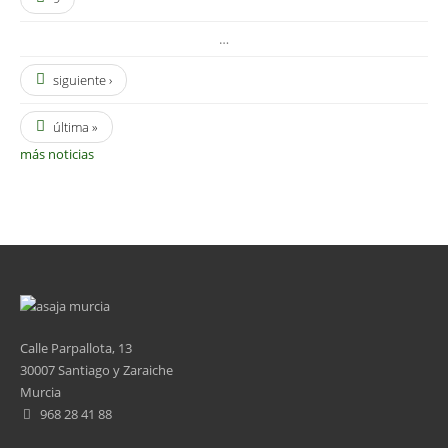
…
siguiente ›
última »
más noticias
Calle Parpallota, 13
30007 Santiago y Zaraiche
Murcia
968 28 41 88