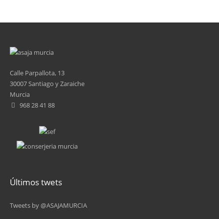
Calle Parpallota, 13
30007 Santiago y Zaraiche
Murcia
968 28 41 88
Últimos twets
Tweets by @ASAJAMURCIA