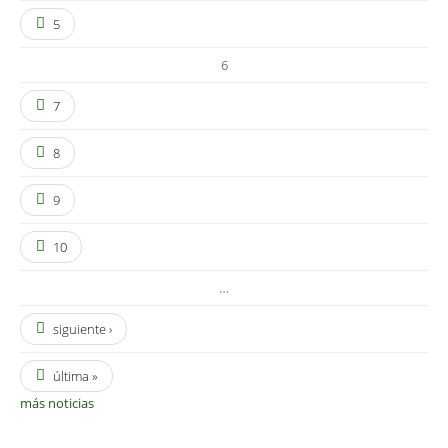
5
6
7
8
9
10
…
siguiente ›
última »
más noticias