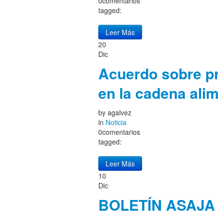
0comentarios
tagged:
Leer Más
20
Dic
Acuerdo sobre pr
en la cadena alim
by
agalvez
in
Noticia
0comentarios
tagged:
Leer Más
10
Dic
BOLETÍN ASAJA