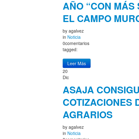
AÑO “CON MÁS
EL CAMPO MUR
by
agalvez
in
Noticia
0comentarios
tagged:
Leer Más
20
Dic
ASAJA CONSIG
COTIZACIONES 
AGRARIOS
by
agalvez
in
Noticia