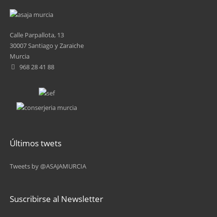
2
3
Calle Parpallota, 13
30007 Santiago y Zaraiche
4
Murcia
968 28 41 88
5
6
7
8
Últimos twets
9
Tweets by @ASAJAMURCIA
…
siguiente ›
Suscribirse al Newsletter