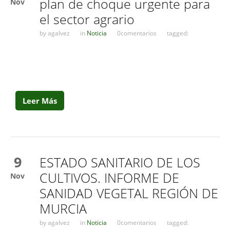
plan de choque urgente para
Nov
el sector agrario
by
agalvez
in
Noticia
0comentarios
tagged:
Leer Más
9
ESTADO SANITARIO DE LOS
CULTIVOS. INFORME DE
Nov
SANIDAD VEGETAL REGIÓN DE
MURCIA
by
agalvez
in
Noticia
0comentarios
tagged: