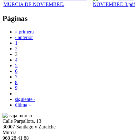
MURCIA DE NOVIEMBRE.
NOVIEMBRE-3.pdf
Páginas
« primera
‹ anterior
1
2
3
4
5
6
7
8
9
…
siguiente ›
última »
Calle Parpallota, 13
30007 Santiago y Zaraiche
Murcia
968 28 41 88