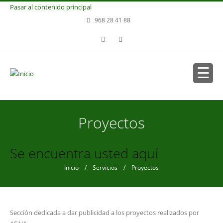
Pasar al contenido principal
968 28 41 88
Proyectos
Se encuentra usted aquí
Inicio
/
Servicios
/ Proyectos
Sección dedicada a dar publicidad a los proyectos realizados por