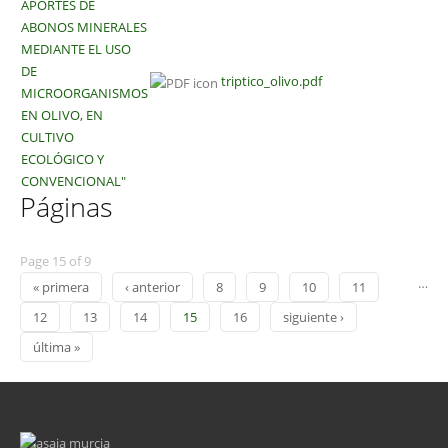
APORTES DE
ABONOS MINERALES
MEDIANTE EL USO
DE
triptico_olivo.pdf
MICROORGANISMOS
EN OLIVO, EN
CULTIVO
ECOLÓGICO Y
CONVENCIONAL"
Páginas
Page 15 of 9
…
« primera
‹ anterior
8
9
10
11
12
13
14
15
16
siguiente ›
última »