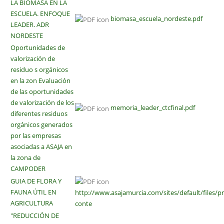
LA BIOMASA EN LA
ESCUELA. ENFOQUE
biomasa_escuela_nordeste.pdf
LEADER. ADR
NORDESTE
Oportunidades de
valorización de
residuo s orgánicos
en la zon Evaluación
de las oportunidades
de valorización de los
memoria_leader_ctcfinal.pdf
diferentes residuos
orgánicos generados
por las empresas
asociadas a ASAJA en
la zona de
CAMPODER
GUIA DE FLORA Y
FAUNA ÚTIL EN
http://www.asajamurcia.com/sites/default/files/
AGRICULTURA
conte
"REDUCCIÓN DE