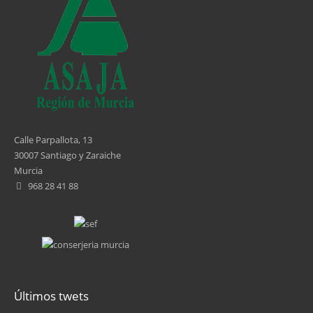
Calle Parpallota, 13
30007 Santiago y Zaraiche
Murcia
968 28 41 88
Últimos twets