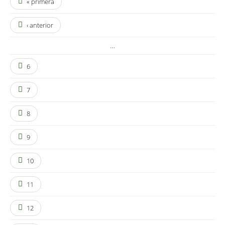
« primera
‹ anterior
…
6
7
8
9
10
11
12