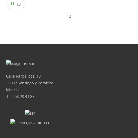
13
14
Calle Parpallota, 13
30007 Santiago y Zaraiche
Murcia
968 28 41 88