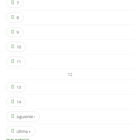
7
8
9
10
11
12
13
14
siguiente ›
última »
más noticias